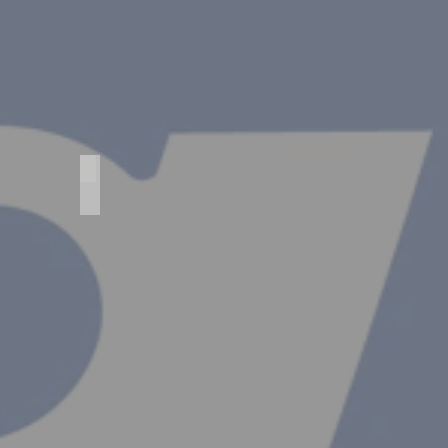
Agfa Standard 254/L Luxus
Agfa
Standard
254/L
Luxus
Objektiv
-
Trilinear
6,3/105
Verschluß
-
Autmat
-/100
Baujahr
1930