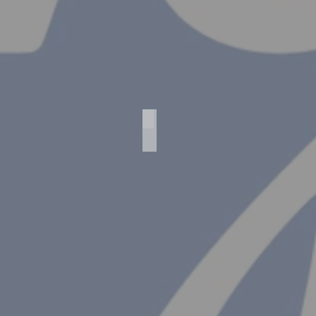
Agfa Standard 254/L Luxus
Agfa
Standard
254/L
Luxus
Objektiv
-
Trilinear
6,3/105
Verschluß
-
Autmat
-/100
Baujahr
1930