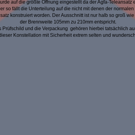
de auf die größte Öffnung eingestellt da der Agfa-Teleansatz e
 so fällt die Unterteilung auf die nicht mit denen der normale
ansatz konstruiert worden. Der Ausschnitt ist nur halb so groß w
der Brennweite 105mm zu 210mm entspricht.
s Prüfschild und die Verpackung gehören hierbei tatsächlich a
 dieser Konstellation mit Sicherheit extrem selten und wundersc
ard 254L mit Tele-Satz-Objektiv