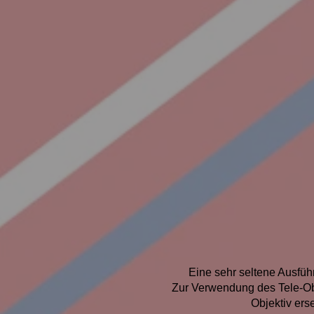
Objektiv
Objektiv
-
Trilinear
6,3/105
Verschluß
-
Automat
-/100
Eine sehr seltene Ausfüh
Zur Verwendung des Tele-Ob
Objektiv ers