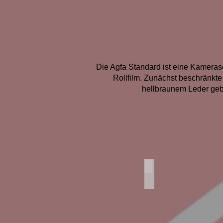
Die Agfa Standard ist eine Kamerase
Rollfilm. Zunächst beschränkte
hellbraunem Leder geb
Agfa Standard 254L 
Agfa
Standard
254L
mit
Tele-
Satz