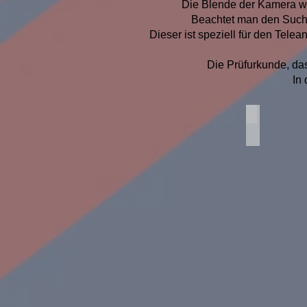
Die Blende der Kamera wur
Beachtet man den Sucher
Dieser ist speziell für den Tele
Die Prüfurkunde, da
In
Agfa Stand
Agfa
Standard
254L
mit
Tele-
Satz
Objektiv
Objektiv
-
Trilinear
6,3/105
Verschluß
-
Automat
-/100