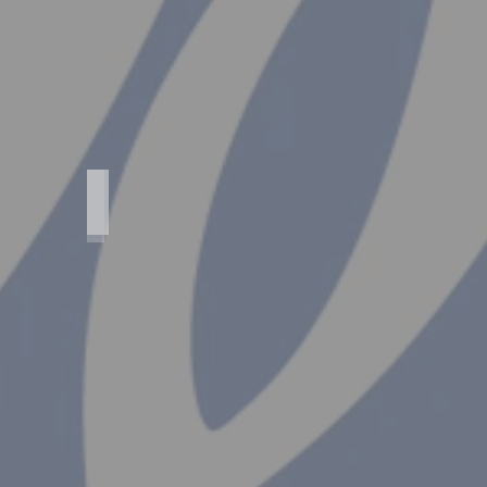
Agfa Standard Luxus Export
Agfa
Standard
Luxus
Export
Objektiv
-
Trilinear
4,5/105