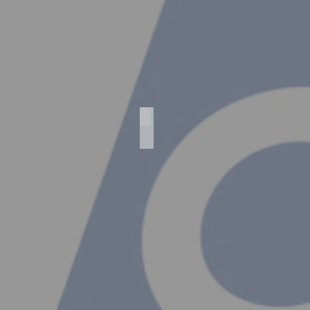
Agfa Standard 254/L Luxus
Agfa
Standard
254/L
Luxus
Objektiv
-
Trilinear
6,3/105
Verschluß
-
Autmat
-/100
Baujahr
1930