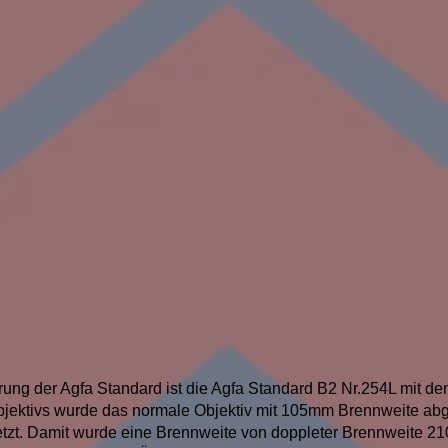
rung der Agfa Standard ist die Agfa Standard B2 Nr.254L mit de
jektivs wurde das normale Objektiv mit 105mm Brennweite abg
etzt. Damit wurde eine Brennweite von doppleter Brennweite 21