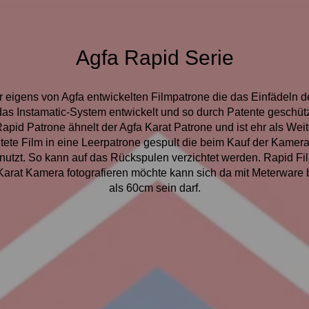
Agfa Rapid Serie
er eigens von Agfa entwickelten Filmpatrone die das Einfädeln d
 das Instamatic-System entwickelt und so durch Patente geschüt
Rapid Patrone ähnelt der Agfa Karat Patrone und ist ehr als We
ete Film in eine Leerpatrone gespult die beim Kauf der Kamera m
utzt. So kann auf das Rückspulen verzichtet werden. Rapid Film
arat Kamera fotografieren möchte kann sich da mit Meterware b
als 60cm sein darf.