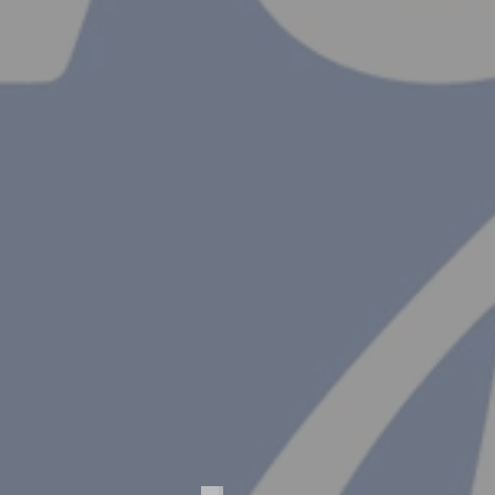
Parator
Baujahr
1966-
70