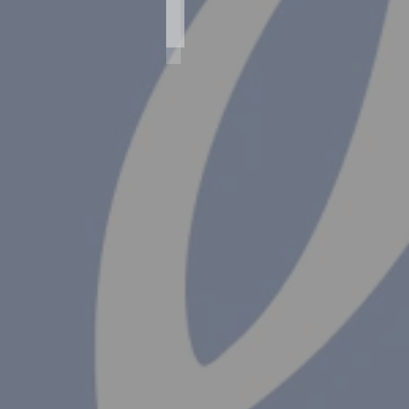
Agfa Iso - Rapid I
Agfa
Iso
-
Rapid
I
(AGF1450)
Objektiv
-
Isinar
11/42
Verschluß
-
Parator
Baujahr
1964