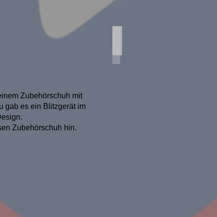
Agfa Iso - Rapid I
Agfa
Iso
-
Rapid
I
(AGF1470)
Objektiv
t einem Zubehörschuh mit
-
u gab es ein Blitzgerät im
Isinar
8/42
esign.
Verschluß
sen Zubehörschuh hin.
-
Parator
Baujahr
1966-
70