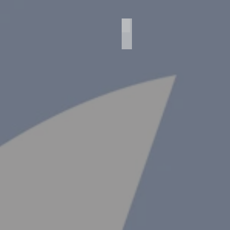
Agfa Lady Set
Agfa
Iso
-
Rapid
C
(AGF1540)
Objektiv
-
Isitar
8,2/42
Verschluß
-
Parator
Baujahr
1966-
70