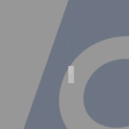
Agfa Lady Set
Agfa
Iso
-
Rapid
C
(AGF1540)
Objektiv
-
Isitar
8,2/42
Verschluß
-